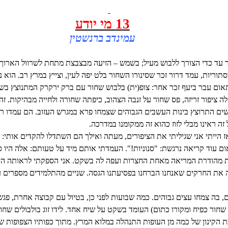
3 מי יודע
1
עמינדב ברנשטין
ר עד כדי הצורך ללבוש מעיל; בשמש – הזיעה מבצבצת מתחת לשרוול הארוך 
וריות, עמד דרור זכר שסינורו השחור בלט יפה לעין, וצייץ במרץ רב. הוא נ
ום עבר ביעף זכר אחר: צופ(ית) בלבוש שחור עם ברק ירקרק המתנוצץ בשמ
 ציפור זריזה, פס שחור על זנבה הצהוב, כיפתה שחורה ולחייה מבהיקות. זה
ושים התרוצץ בינות העשבים הגבוהים שצמחו פרא במגרש העזוב. הם עמדו רגע 
זה ראינו מבלי לזוז כהוא זה ממקומנו במדרכה.
 הייתי אני שגיליתי את הציפורים, מעתה ואילך הם השתדלו להקדים אותי: 
ם עוד קריאה נרגשת: "סנוניות!". העמדתי אותם מיד על טעותם: אלה היו סי
יפת מהודרת המריאה מאחת החצרות ועפה לה בשקט. אני הספקתי לראותה הי
כה את החרקים שאנחנו הברחנו בפסיעתנו הגסה. שניים מהתלמידים מספרים ע
נים, בה צמחו עצים גבוהים. כמה שבועות לפני כן, בטיול עם קבוצה אחרת, פ
שו שחור כפיח ומקורו כתום) העומד בשקט על שיח אחד. לידו זוג בולבולים 
 הקינון של כמה מן העופות התנהלה במלוא המרץ. מתוך כפותיו הצפופות ש