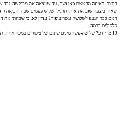
החצר. ראינוה מחטטת כאן ושם, עד שמצאה את מבוקשה: זרד שאור
יצאה וביצעה שוב את אותו תרגיל. שלוש פעמים שבה והביאה זרדים
האם כבר הגענו לשלושה-עשר עופות? עדיין לא, כי שכחתי את העור
סלסולים ברמה.
3 מי יודע? שלושה-עשר מינים שונים של ציפורים במכה אחת, תוך סיור בן שעה אחת בחוצות צפון תל אביב. . .
1