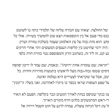
של החולצה. יצאתי עם חבורה עליזה של תלמידי כתה ט' לשוטט
כנס מדי פעם אל בין הקופסאות ויצא שוב להמשיך בשירה. אולי כל
ש. הוא נחת גבוה על עץ האלמוּגן שעמד בשלכת גמורה ושרק
 היה ירגזי שחיטט בין קליפות הענפים המעוצים ותר אחרי חרקים
קט, זה ליד זה, כשהזנב הדק והמפוספס נטוי בזווית חדה כלפי
"תראה, שם עומדת אחת ירוקה!". ובאמת, שם עמד לו ירקון יפהפה
סים שטסו גבוה-גבוה מעל לראשינו בתנועות מהירות וחדות. כל
טב, אבל עד שקראתי לצעירים היא נעלמה ואיננה.
ל שפע העופות שראו בכפר בו ביקרו לאחרונה, ואני בשלי: ה"קונץ"
גשנו בנקר שטיפס בנחת לאורך הגזעים ונבר בקליפה. הפעם לא האיר
שחורי-ראש המתנשקים בלהט חרף מקורם הארוך.
ל עץ דקל הגיחה צוצלת, עמדה לרגע על חוט חשמל וירדה אל