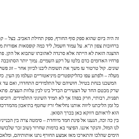
זה היה ביום שהוא ספק סוף החורף, ספק תחילת האביב. בצל – ק
ברחובות צפון ת"א. על עמוד חשמל, ליד כמה קופסאות אפורות מסת
ההצגה הזאת לא הייתה אלא סרנדה לאהובתו שתבוא אל הקן. פתא
פרחיו האדומים כדם בלטו על רקע השמיים. נמוך יותר הסתובבה לה
שונים. קול טרטור עז משך את תשומת ליבנו לכיוון אחר – זוג פש
מעלה – ולפתע עפו כהליקופטרים מיניאטוריים ונעלמו מן העין. כל 
המשכנו בנחת בטיול. חושיהם של התלמידים התחדדו, ואם עד אז
שרק מבטם החד של הצעירים הבדיל בינו לבין עלוות העצים. פתאו
תפנית, רבותיי, חרק בפה! אך לא תמיד השיגוני התלמידים. דוכ
כל זמן הליכתנו ליווה אותנו נחליאלי זריז שחטף בתיאבון מהמדר
הוא לראותם דווקא כאן בכרך הסואן.
בין כה וכה, הגענו אל פינת חמד מיוחדת – סימטה צרה בין הבניי
לנו המזל, והנקר איננו. הפיצוי בא בדמות שחרור (שוב זכר שלבו
הימים שהלכו והתארכו מאז אמצע החורף נתנו אותותיהם, ומלאכת